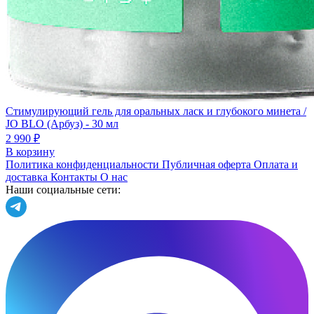
Стимулирующий гель для оральных ласк и глубокого минета /
JO BLO (Арбуз) - 30 мл
2 990 ₽
В корзину
Политика конфиденциальности
Публичная оферта
Оплата и
доставка
Контакты
О нас
Наши социальные сети: