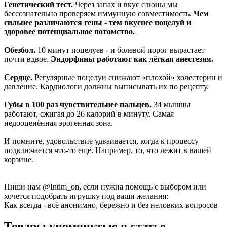
Генетический тест.
Через запах и вкус слюны мы
бессознательно проверяем иммунную совместимость.
Чем
сильнее различаются гены - тем вкуснее поцелуй и
здоровее потенциальное потомство.
Обезбол.
10 минут поцелуев - и болевой порог вырастает
почти вдвое.
Эндорфины работают как лёгкая анестезия.
Сердце.
Регулярные поцелуи снижают «плохой» холестерин и
давление. Кардиологи должны выписывать их по рецепту.
Губы в 100 раз чувствительнее пальцев.
34 мышцы
работают, сжигая до 26 калорий в минуту. Самая
недооценённая эрогенная зона.
И помните, удовольствие удваивается, когда к процессу
подключается что-то ещё. Например, то, что лежит в вашей
корзине.
Пиши нам @Intim_on, если нужна помощь с выбором или
хочется подобрать игрушку под ваши желания:
Как всегда - всё анонимно, бережно и без неловких вопросов
Товары упомянутые в статье