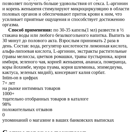
позволяет получить больше удовольствия от секса. L-аргинин
и корень женьшеня стимулируют микроциркуляцию в области
половых органов и обеспечивают приток крови к ним, что
усиливает приятные ощущения и способствует достижению
оргазма.
Способ применения:
по 30-35 капель(1 мл) развести в ½
стакана воды или любого безалкогольного напитка. Выпить за
30 минут до полового акта. Взрослым принимать 2 раза в
день. Состав: вода, регулятор кислотности лимонная кислота,
альфа-липоевая кислота, L-аргинин, экстракты растительные
(травы мелиссы, цветков ромашки, травы пустырника, корня
имбиря, зеленого чая, корней женьшеня, ананаса, померанца,
коры йохимбе, муира пуама, корня шлемника, эпимедиума,
кактуса, зеленых мидий), консервант калия сорбат.
Intim-on в цифрах
7+ лет
на рынке интимных товаров
1000+
тщательно отобранных товаров в каталоге
98%
положительных отзывов
0
упоминаний о магазине в ваших банковских выписках