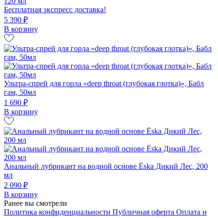
120 мл
Бесплатная экспресс доставка!
5 390 ₽
В корзину
Ультра-спрей для горла «deep throat (глубокая глотка)», Бабл
гам, 50мл
1 690 ₽
В корзину
Анальный лубрикант на водной основе Ёska Дикий Лес, 200
мл
2 090 ₽
В корзину
Ранее вы смотрели
Политика конфиденциальности
Публичная оферта
Оплата и