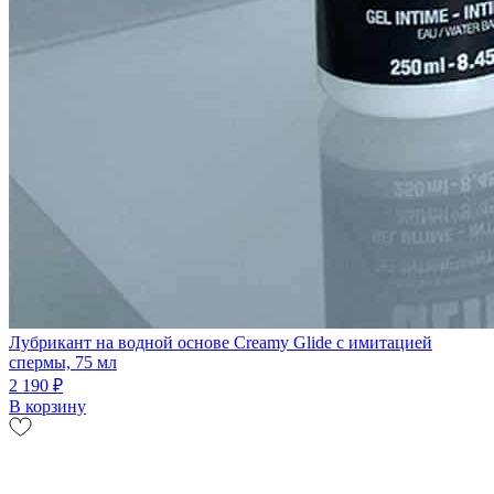
Лубрикант на водной основе Creamy Glide с имитацией
спермы, 75 мл
2 190 ₽
В корзину