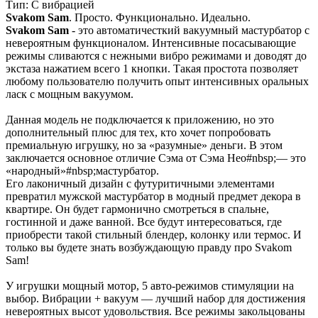
Тип: С вибрацией
Svakom Sam
. Просто. Функционально. Идеально.
Svakom Sam
- это автоматичесткий вакуумный мастурбатор с
невероятным функционалом. Интенсивные посасывающие
режимы сливаются с нежными вибро режимами и доводят до
экстаза нажатием всего 1 кнопки. Такая простота позволяет
любому пользователю получить опыт интенсивных оральных
ласк с мощным вакуумом.
Данная модель не подключается к приложению, но это
дополнительный плюс для тех, кто хочет попробовать
премиальную игрушку, но за «разумные» деньги. В этом
заключается основное отличие Сэма от Сэма Нео#nbsp;— это
«народный»#nbsp;мастурбатор.
Его лаконичный дизайн с футуритичными элементами
превратил мужской мастурбатор в модный предмет декора в
квартире. Он будет гармонично смотреться в спальне,
гостинной и даже ванной. Все будут интересоваться, где
приобрести такой стильный блендер, колонку или термос. И
только вы будете знать возбуждающую правду про Svakom
Sam!
У игрушки мощный мотор, 5 авто-режимов стимуляции на
выбор. Вибрации + вакуум — лучший набор для достижения
невероятных высот удовольствия. Все режимы закольцованы