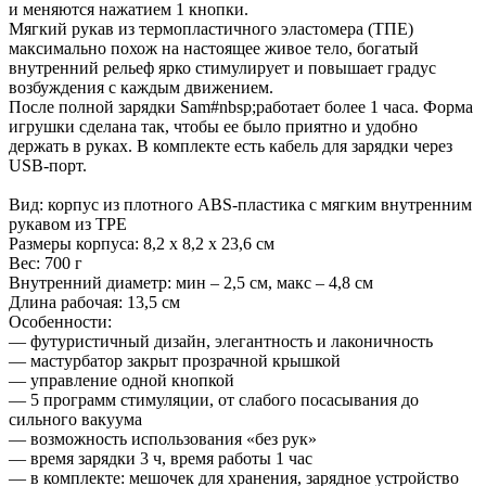
и меняются нажатием 1 кнопки.
Мягкий рукав из термопластичного эластомера (ТПЕ)
максимально похож на настоящее живое тело, богатый
внутренний рельеф ярко стимулирует и повышает градус
возбуждения с каждым движением.
После полной зарядки Sam#nbsp;работает более 1 часа. Форма
игрушки сделана так, чтобы ее было приятно и удобно
держать в руках. В комплекте есть кабель для зарядки через
USB-порт.
Вид: корпус из плотного ABS-пластика с мягким внутренним
рукавом из TPE
Размеры корпуса: 8,2 x 8,2 x 23,6 см
Вес: 700 г
Внутренний диаметр: мин – 2,5 см, макс – 4,8 см
Длина рабочая: 13,5 см
Особенности:
— футуристичный дизайн, элегантность и лаконичность
— мастурбатор закрыт прозрачной крышкой
— управление одной кнопкой
— 5 программ стимуляции, от слабого посасывания до
сильного вакуума
— возможность использования «без рук»
— время зарядки 3 ч, время работы 1 час
— в комплекте: мешочек для хранения, зарядное устройство