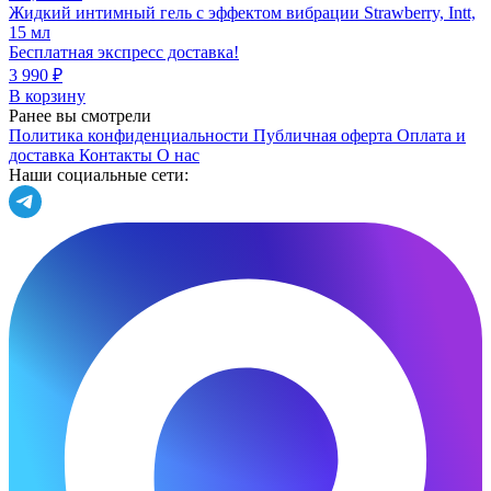
Жидкий интимный гель с эффектом вибрации Strawberry, Intt,
15 мл
Бесплатная экспресс доставка!
3 990 ₽
В корзину
Ранее вы смотрели
Политика конфиденциальности
Публичная оферта
Оплата и
доставка
Контакты
О нас
Наши социальные сети: