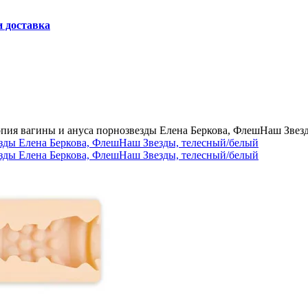
и доставка
опия вагины и ануса порнозвезды Елена Беркова, ФлешНаш Звез