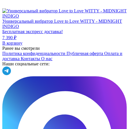
Универсальный вибратор Love to Love WITTY - MIDNIGHT
INDIGO
Бесплатная экспресс доставка!
7 390 ₽
В корзину
Ранее вы смотрели
Политика конфиденциальности
Публичная оферта
Оплата и
доставка
Контакты
О нас
Наши социальные сети: