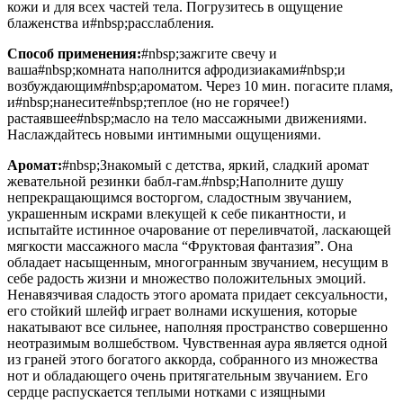
кожи и для всех частей тела. Погрузитесь в ощущение
блаженства и#nbsp;расслабления.
Способ применения:
#nbsp;зажгите свечу и
ваша#nbsp;комната наполнится афродизиаками#nbsp;и
возбуждающим#nbsp;ароматом. Через 10 мин. погасите пламя,
и#nbsp;нанесите#nbsp;теплое (но не горячее!)
растаявшее#nbsp;масло на тело массажными движениями.
Наслаждайтесь новыми интимными ощущениями.
Аромат:
#nbsp;Знакомый с детства, яркий, сладкий аромат
жевательной резинки бабл-гам.#nbsp;Наполните душу
непрекращающимся восторгом, сладостным звучанием,
украшенным искрами влекущей к себе пикантности, и
испытайте истинное очарование от переливчатой, ласкающей
мягкости массажного масла “Фруктовая фантазия”. Она
обладает насыщенным, многогранным звучанием, несущим в
себе радость жизни и множество положительных эмоций.
Ненавязчивая сладость этого аромата придает сексуальности,
его стойкий шлейф играет волнами искушения, которые
накатывают все сильнее, наполняя пространство совершенно
неотразимым волшебством. Чувственная аура является одной
из граней этого богатого аккорда, собранного из множества
нот и обладающего очень притягательным звучанием. Его
сердце распускается теплыми нотками с изящными