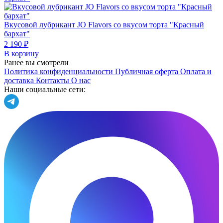
Вкусовой лубрикант JO Flavors со вкусом торта "Красный
бархат"
2 190 ₽
В корзину
Ранее вы смотрели
Политика конфиденциальности
Публичная оферта
Оплата и
доставка
Контакты
О нас
Наши социальные сети: