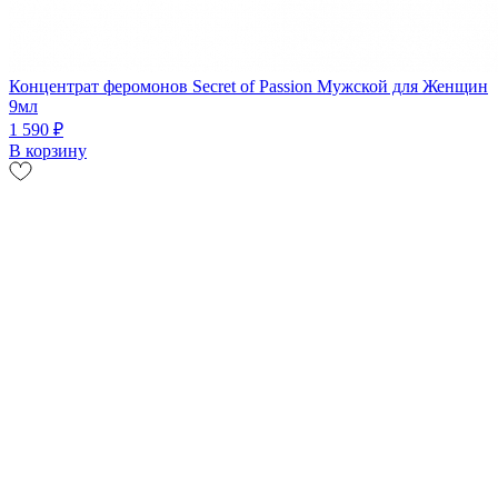
Концентрат феромонов Secret of Passion Мужской для Женщин
9мл
1 590 ₽
В корзину