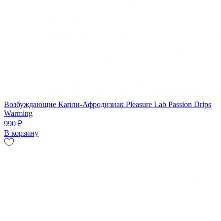
Возбуждающие Капли-Афродизиак Pleasure Lab Passion Drips
Warming
990 ₽
В корзину