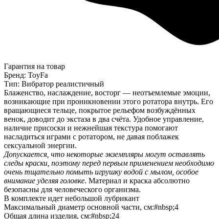
Гарантия на товар
Бренд: ToyFa
Тип: Вибратор реалистичный
Блаженство, наслаждение, восторг — неотъемлемые эмоции,
возникающие при проникновении этого ротатора внутрь. Его
вращающиеся тельце, покрытое рельефом возбуждённых
венок, доводит до экстаза в два счёта. Удобное управление,
наличие присоски и нежнейшая текстура помогают
насладиться играми с ротатором, не давая поблажек
сексуальной энергии.
Допускается, что некоторые экземпляры могут оставлять
следы краски, поэтому перед первым применением необходимо
очень тщательно помыть игрушку водой с мылом, особое
внимание уделяя головке
. Материал и краска абсолютно
безопасны для человеческого организма.
В комплекте идет небольшой лубрикант
Максимальный диаметр основной части, см:#nbsp;4
Общая длина изделия, см:#nbsp;24