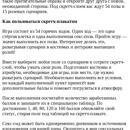
такие притягательные образы и откройте друг друга с новой,
неожиданной стороны. Под скретч-слоем вас ждут 54 позы и
15 ролевых сценариев.
Как пользоваться скретч-плакатом
Игра состоит из 54 горячих ходов. Один ход — это одна
стёртая клетка и одна выполненная секс-поза. Пройти игру —
значит выполнить все позы. Интереснее делать это,
разыгрывая сценарии в костюмах и антураже выпавших
ролей!
Вместе выберите любое поле со сценарием и сотрите скретч-
слой, чтобы узнать свои роли. Подготовьте костюмы и
атрибуты, необходимые для игры, или место, где нужно
разыграть сценарий. Необязательно выполнять все условия,
но каждый выполненный пункт принесёт вам
дополнительные баллы и поможет погрузиться в атмосферу.
После выполнения посчитайте количество заработанных
баллов и запишите их в специальную таблицу. По
достижении 1, 40, 80, 120 и 160 баллов обновляйте свой
статус, стирая поле под таблицей на скретч-плакате.
Секс-гид может быть одновременно дневником и источником
вдохновения для вашей пары. Окунитесь в мир сексуальных