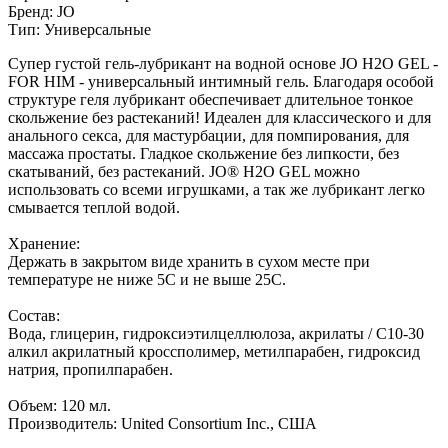
Бренд: JO
Тип: Универсальные
Супер густой гель-лубрикант на водной основе JO H2O GEL -
FOR HIM - универсальный интимный гель. Благодаря особой
структуре геля лубрикант обеспечивает длительное тонкое
скольжение без растеканий! Идеален для классического и для
анального секса, для мастурбации, для помпирования, для
массажа простаты. Гладкое скольжение без липкости, без
скатываний, без растеканий. JO® H2O GEL можно
использовать со всеми игрушками, а так же лубрикант легко
смывается теплой водой.
Хранение:
Держать в закрытом виде хранить в сухом месте при
температуре не ниже 5С и не выше 25С.
Состав:
Вода, глицерин, гидроксиэтилцеллюлоза, акрилаты / С10-30
алкил акрилатный кроссполимер, метилпарабен, гидроксид
натрия, пропилпарабен.
Объем: 120 мл.
Производитель: United Consortium Inc., США