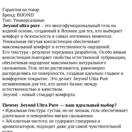
Гарантия на товар
Бренд: BIJOND
Тип: Универсальные
.beyond ultra pure
– это многофункциональный гель на
водной основе, созданный в Японии для тех, кто выбирает
комфорт и безопасность в самых интимных моментах.
Уникальная тягучая консистенция обеспечивает
максимальный комфорт и естественность ощущений.
Его текстура - результат передовых разработок. Особо вязкая
консистенция повторяет свойства естественной лубрикации,
обеспечивая ощущение максимально натурального
скольжения. Гель легко растягивается, равномерно
распределяясь по поверхности, создавая идеально гладкое и
комфортное покрытие. Это делает .beyond Ultra Pure
незаменимым для тех, кто ценит баланс между
естественностью и качеством.
.beyond – новый стандарт комфорта.
Почему .beyond Ultra Pure — ваш идеальный выбор?
• Идеальная текстура: густая, но не липкая, гель обеспечивает
длительное и невероятно мягкое скольжение.
• Абсолютная чистота: не содержит глицерина и
ароматизаторов, подходит даже для самой чувствительной
кожи.