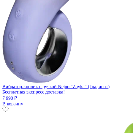
Вибратор-кролик с ручкой Nejno "Zayka" (Градиент)
Бесплатная экспресс доставка!
7 990 ₽
В корзину