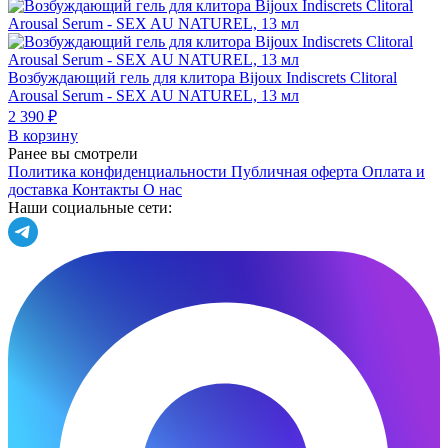
Возбуждающий гель для клитора Bijoux Indiscrets Clitoral
Arousal Serum - SEX AU NATUREL, 13 мл
2 390 ₽
В корзину
Ранее вы смотрели
Политика конфиденциальности
Публичная оферта
Оплата и
доставка
Контакты
О нас
Наши социальные сети: