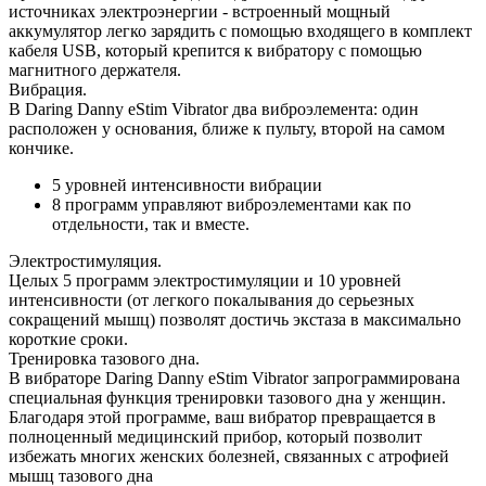
источниках электроэнергии - встроенный мощный
аккумулятор легко зарядить с помощью входящего в комплект
кабеля USB, который крепится к вибратору с помощью
магнитного держателя.
Вибрация.
В Daring Danny eStim Vibrator два виброэлемента: один
расположен у основания, ближе к пульту, второй на самом
кончике.
5 уровней интенсивности вибрации
8 программ управляют виброэлементами как по
отдельности, так и вместе.
Электростимуляция.
Целых 5 программ электростимуляции и 10 уровней
интенсивности (от легкого покалывания до серьезных
сокращений мышц) позволят достичь экстаза в максимально
короткие сроки.
Тренировка тазового дна.
В вибраторе Daring Danny eStim Vibrator запрограммирована
специальная функция тренировки тазового дна у женщин.
Благодаря этой программе, ваш вибратор превращается в
полноценный медицинский прибор, который позволит
избежать многих женских болезней, связанных с атрофией
мышц тазового дна