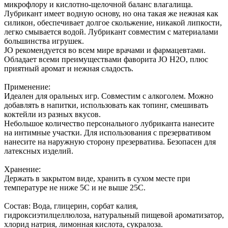
микрофлору и кислотно-щелочной баланс влагалища.
Лубрикант имеет водную основу, но она такая же нежная как
силикон, обеспечивает долгое скольжение, никакой липкости,
легко смывается водой. Лубрикант совместим с материалами
большинства игрушек.
JO рекомендуется во всем мире врачами и фармацевтами.
Обладает всеми преимуществами фаворита JO H2O, плюс
приятный аромат и нежная сладость.
Применение:
Идеален для оральных игр. Совместим с алкоголем. Можно
добавлять в напитки, использовать как топинг, смешивать
коктейли из разных вкусов.
Небольшое количество персонального лубриканта нанесите
на интимные участки. Для использования с презервативом
нанесите на наружную сторону презерватива. Безопасен для
латексных изделий.
Хранение:
Держать в закрытом виде, хранить в сухом месте при
температуре не ниже 5С и не выше 25С.
Состав: Вода, глицерин, сорбат калия,
гидроксиэтилцеллюлоза, натуральный пищевой ароматизатор,
хлорид натрия, лимонная кислота, сукралоза.