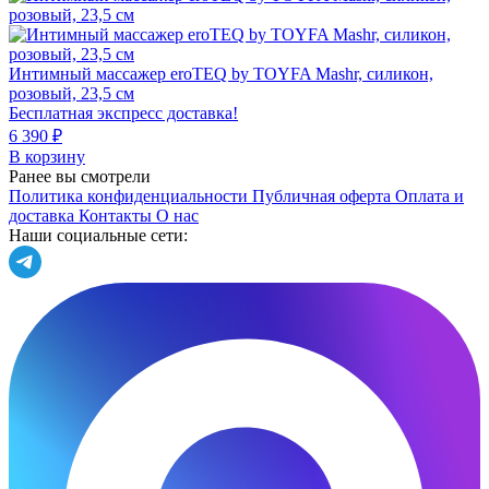
Интимный массажер eroTEQ by TOYFA Mashr, силикон,
розовый, 23,5 см
Бесплатная экспресс доставка!
6 390 ₽
В корзину
Ранее вы смотрели
Политика конфиденциальности
Публичная оферта
Оплата и
доставка
Контакты
О нас
Наши социальные сети: