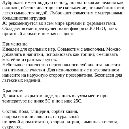
Лубрикант имеет водную основу, но она такая же нежная как
силикон, обеспечивает долгое скольжение, никакой липкости,
легко смывается водой. Лубрикант совместим с материалами
большинства игрушек.
JO рекомендуется во всем мире врачами и фармацевтами.
Обладает всеми преимуществами фаворита JO H2O, плюс
приятный аромат и нежная сладость.
Применение:
Идеален для оральных игр. Совместим с алкоголем. Можно
добавлять в напитки, использовать как топинг, смешивать
коктейли из разных вкусов.
Небольшое количество персонального лубриканта нанесите
на интимные участки. Для использования с презервативом
нанесите на наружную сторону презерватива. Безопасен для
латексных изделий.
Хранение:
Держать в закрытом виде, хранить в сухом месте при
температуре не ниже 5С и не выше 25С.
Состав: Вода, глицерин, сорбат калия,
гидроксиэтилцеллюлоза, натуральный
пищевой ароматизатор, хлорид натрия, лимонная кислота,
сукралоза.