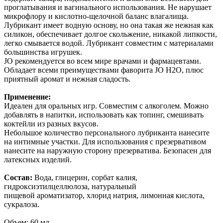
проглатывания и вагинального использования. Не нарушает
микрофлору и кислотно-щелочной баланс влагалища.
Лубрикант имеет водную основу, но она такая же нежная как
силикон, обеспечивает долгое скольжение, никакой липкости,
легко смывается водой. Лубрикант совместим с материалами
большинства игрушек.
JO рекомендуется во всем мире врачами и фармацевтами.
Обладает всеми преимуществами фаворита JO H2O, плюс
приятный аромат и нежная сладость.
Применение:
Идеален для оральных игр. Совместим с алкоголем. Можно
добавлять в напитки, использовать как топинг, смешивать
коктейли из разных вкусов.
Небольшое количество персонального лубриканта нанесите
на интимные участки. Для использования с презервативом
нанесите на наружную сторону презерватива. Безопасен для
латексных изделий.
Состав:
Вода, глицерин, сорбат калия,
гидроксиэтилцеллюлоза, натуральный
пищевой ароматизатор, хлорид натрия, лимонная кислота,
сукралоза.
Объем: 60 мл.