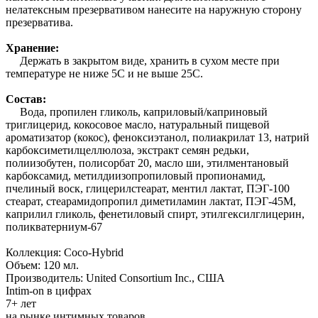
нелатексным презервативом нанесите на наружную сторону
презерватива.
Хранение:
Держать в закрытом виде, хранить в сухом месте при
температуре не ниже 5С и не выше 25С.
Состав:
Вода, пропилен гликоль, каприловый/каприновый
триглицерид, кокосовое масло, натуральный пищевой
ароматизатор (кокос), феноксиэтанол, полиакрилат 13, натрий
карбоксиметилцеллюлоза, экстракт семян редьки,
полиизобутен, полисорбат 20, масло ши, этилментановый
карбоксамид, метилдиизопропиловый пропионамид,
пчелиный воск, глицерилстеарат, ментил лактат, ПЭГ-100
стеарат, стеарамидопропил диметиламин лактат, ПЭГ-45М,
каприлил гликоль, фенетиловый спирт, этилгексилглицерин,
поликватерниум-67
Коллекция: Coco-Hybrid
Объем: 120 мл.
Производитель: United Consortium Inc., США
Intim-on в цифрах
7+ лет
на рынке интимных товаров