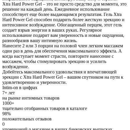
Xtra Hard Power Gel – это не просто средство для момента, это
решение на каждый день. Ежедневное использование
способствует еще более выдающимся результатам. Гель Xtra
Hard Power Gel способен подарить более жесткую эрекцию и
интенсивное возбуждение. Обогащенный перцем, этот гель
создает взрыв энергии в ваших руках. Регулярное
использование подарит вам уверенность и новые ощущения,
разнообразив вашу интимную жизнь.
Нанесите 2 или 3 порции на половой член легким массажем
один раз в день для обеспечения максимального эффекта. А
когда наступает момент страсти, повторите нанесение с
массажем, чтобы стимулировать эрекцию и усилить
возбуждение.
Добейтесь максимального удовольствия и впечатляющей
эрекции с Xtra Hard Power Gel – вашим спутником на пути к
удовлетворению и уверенности.
Intim-on в цифрах
7+ лет
на рынке интимных товаров
1000+
тщательно отобранных товаров в каталоге
98%
положительных отзывов
0
упоминаний о магазине в ваших банковских выписках