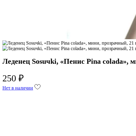
Леденец Sosuчki, «Пенис Pina colada», м
250 ₽
Нет в наличии