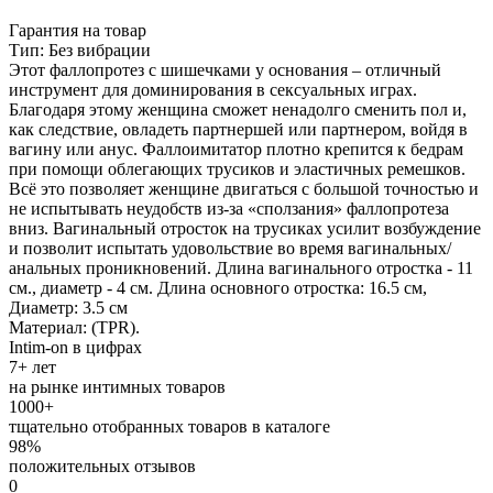
Гарантия на товар
Тип: Без вибрации
Этот фаллопротез с шишечками у основания – отличный
инструмент для доминирования в сексуальных играх.
Благодаря этому женщина сможет ненадолго сменить пол и,
как следствие, овладеть партнершей или партнером, войдя в
вагину или анус. Фаллоимитатор плотно крепится к бедрам
при помощи облегающих трусиков и эластичных ремешков.
Всё это позволяет женщине двигаться с большой точностью и
не испытывать неудобств из-за «сползания» фаллопротеза
вниз. Вагинальный отросток на трусиках усилит возбуждение
и позволит испытать удовольствие во время вагинальных/
анальных проникновений. Длина вагинального отростка - 11
см., диаметр - 4 см. Длина основного отростка: 16.5 см,
Диаметр: 3.5 см
Материал: (TPR).
Intim-on в цифрах
7+ лет
на рынке интимных товаров
1000+
тщательно отобранных товаров в каталоге
98%
положительных отзывов
0